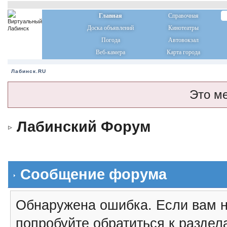
Главная
Справочная
Доска объявлений
Кинотеатры
Погода
Автовокзал
Веб-камера
Карта города
Лабинск.RU
Это м
Лабинский Форум
Сообщение форума
Обнаружена ошибка. Если вам н
попробуйте обратиться к разде