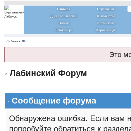
Главная
Справочная
Доска объявлений
Кинотеатры
Погода
Автовокзал
Веб-камера
Карта города
Лабинск.RU
Это м
Лабинский Форум
Сообщение форума
Обнаружена ошибка. Если вам н
попробуйте обратиться к разде