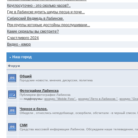
Круглосуточно - это сколько часов?..
Где в Лабинске купить шкуры песца и поче...
Сибирский Ведмедь в Лабинске.
Рок-группы которые достойны прослушивани...
Какие сериалы вы смотрите?
Счастливого 2024
Видео - юмор
Наш город
Форум
Общий
Городские новости, мнения, дискуссии, политика
Фотографии Лабинска
Публикуем фотографии Лабинска
— подфорумы:
конкурс "Mobile Foto".
,
конкурс"Лето в Лабинске."
,
конкурс "Ос
Черное и белое.
Обидели , отнеслись неподобающе, оскорбили, обсчитали - в черный список. 
СМИ
Средства массовой информации Лабинска. Обсуждаем наше телевидение, газ