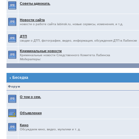
Советы адвоката.
Новости сайта
новости о работе сайта labinsk.ru, новые сервисы, изменения, и т.д.
ДТП
сводки о ДТП, фотографии, видео, информация, обсуждения ДТП в Лабинске
Kриминальные новости
Криминальные новости Следственного Комитета Лабинска
Модераторы:
Беседка
Форум
О том о сем.
Объявления
Кино
Обсуждаем кино, видео, мультики и т. д.