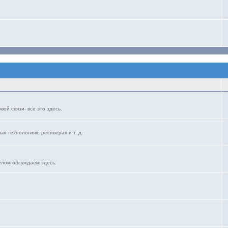
ой связи- все это здесь.
ых технологиях, ресиверах и т. д.
елом обсуждаем здесь.