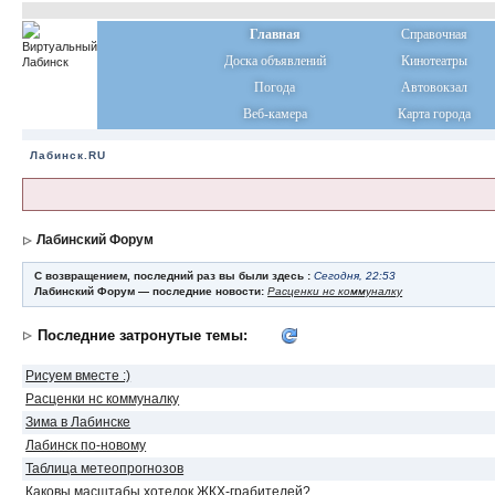
Главная
Справочная
Доска объявлений
Кинотеатры
Погода
Автовокзал
Веб-камера
Карта города
Лабинск.RU
Лабинский Форум
С возвращением, последний раз вы были здесь :
Сегодня, 22:53
Лабинский Форум — последние новости:
Расценки нс коммуналку
Последние затронутые темы:
Рисуем вместе :)
Расценки нс коммуналку
Зима в Лабинске
Лабинск по-новому
Таблица метеопрогнозов
Каковы масштабы хотелок ЖКХ-грабителей?