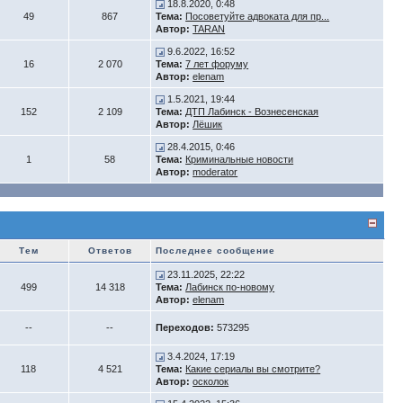
18.8.2020, 0:48
49
867
Тема:
Посоветуйте адвоката для пр...
Автор:
TARAN
9.6.2022, 16:52
16
2 070
Тема:
7 лет форуму
Автор:
elenam
1.5.2021, 19:44
152
2 109
Тема:
ДТП Лабинск - Вознесенская
Автор:
Лёшик
28.4.2015, 0:46
1
58
Тема:
Криминальные новости
Автор:
moderator
Тем
Ответов
Последнее сообщение
23.11.2025, 22:22
499
14 318
Тема:
Лабинск по-новому
Автор:
elenam
--
--
Переходов:
573295
3.4.2024, 17:19
118
4 521
Тема:
Какие сериалы вы смотрите?
Автор:
осколок