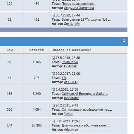
129
454
Тема:
Поиск родственников
Автор:
Людмила Замятина
30.7.2022, 17:44
29
421
Тема:
Выпускники 1977г, школы №8 ...
Автор:
Дик Штейн
Тем
Ответов
Последнее сообщение
17.5.2018, 18:38
83
1 165
Тема:
Ремонт S4
Автор:
Dr.Arbait
20.2.2017, 21:06
47
707
Тема:
ТВ
Автор:
ASCOLD
2.4.2025, 18:38
156
6 240
Тема:
Сибирский Ведмедь в Лабин...
Автор:
moderator
26.2.2021, 9:42
320
4 094
Тема:
Оптимизация изображений пер...
Автор:
YuKon
3.11.2023, 12:09
144
10 365
Тема:
Диагностика и обслуживание ...
Автор:
Абориген