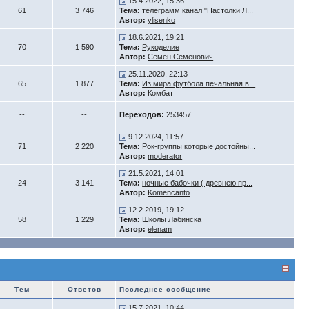
15.4.2022, 15:36
61
3 746
Тема:
телеграмм канал "Настолки Л...
Автор:
ylisenko
18.6.2021, 19:21
70
1 590
Тема:
Рукоделие
Автор:
Семен Семенович
25.11.2020, 22:13
65
1 877
Тема:
Из мира футбола печальная в...
Автор:
Комбат
--
--
Переходов:
253457
9.12.2024, 11:57
71
2 220
Тема:
Рок-группы которые достойны...
Автор:
moderator
21.5.2021, 14:01
24
3 141
Тема:
ночные бабочки ( древнею пр...
Автор:
Komencanto
12.2.2019, 19:12
58
1 229
Тема:
Школы Лабинска
Автор:
elenam
Тем
Ответов
Последнее сообщение
15.7.2021, 10:44