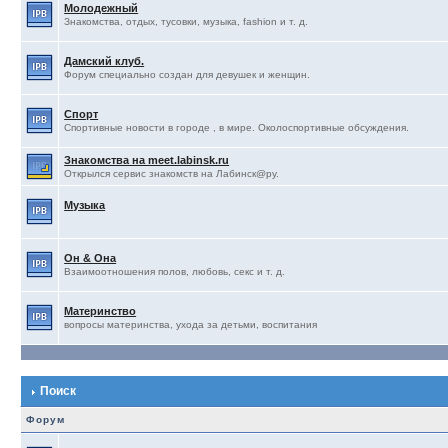
Молодежный
Знакомства, отдых, тусовки, музыка, fashion и т. д.
Дамский клуб.
Форум специально создан для девушек и женщин.
Спорт
Спортивные новости в городе , в мире. Околоспортивные обсуждения.
Знакомства на meet.labinsk.ru
Открылся сервис знакомств на Лабинск@ру.
Музыка
Он & Она
Взаимоотношения полов, любовь, секс и т. д.
Материнство
вопросы материнства, ухода за детьми, воспитания
Поиск
Форум