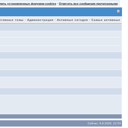
лить установленные форумом cookies
·
Отметить все сообщения прочитанными
ктивные темы
·
Администрация
·
Активные сегодня
·
Самые активные
Сейчас: 6.8.2026, 22:53