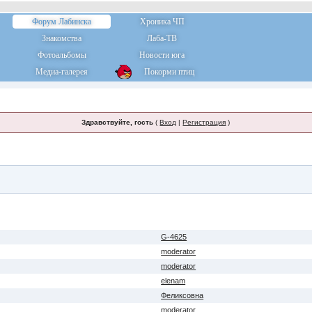
Форум Лабинска
Хроника ЧП
Знакомства
Лаба-ТВ
Фотоальбомы
Новости юга
Медиа-галерея
Покорми птиц
Здравствуйте, гость
(
Вход
|
Регистрация
)
G-4625
moderator
moderator
elenam
Феликсовна
moderator