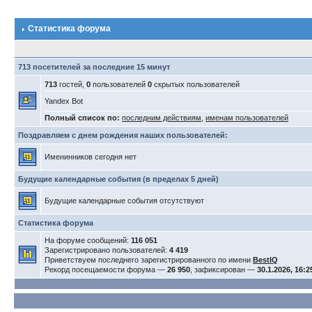
Статистика форума
713 посетителей за последние 15 минут
713
гостей,
0
пользователей
0
скрытых пользователей
Yandex Bot
Полный список по:
последним действиям
,
именам пользователей
Поздравляем с днем рождения наших пользователей:
Именинников сегодня нет
Будущие календарные события (в пределах 5 дней)
Будущие календарные события отсутствуют
Статистика форума
На форуме сообщений:
116 051
Зарегистрировано пользователей:
4 419
Приветствуем последнего зарегистрированного по имени
BestIQ
Рекорд посещаемости форума —
26 950
, зафиксирован —
30.1.2026, 16:2