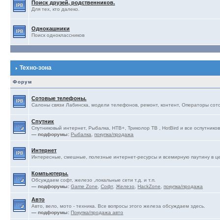
Поиск друзей, родственников.
Для тех, кто далеко.
Однокашники
Поиск одноклассников
Техно-зона
Форум
Сотовые телефоны.
Салоны связи Лабинска, модели телефонов, ремонт, контент, Операторы сотов
Спутник
Спутниковый интернет, Рыбалка, НТВ+, Триколор ТВ , HotBird и все оспутников
— подфорумы:
Рыбалка
,
покупка/продажа
Интернет
Интересные, смешные, полезные интернет-ресурсы и всемирную паутину в ц
Компьютеры.
Обсуждаем софт, железо ,локальные сети т.д. и т.п.
— подфорумы:
Game Zone
,
Софт
,
Железо
,
HackZone
,
покупка/продажа
Авто
Авто, вело, мото - техника. Все вопросы этого железа обсуждаем здесь.
— подфорумы:
Покупка/продажа авто