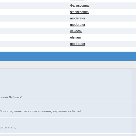
Феликсовна
Феликсовна
moderator
moderator
осколок
elenam
moderator
енний Лабинск"
Помогли, отнеслись с пониманием, выручили - в белый.
еты и т. д.