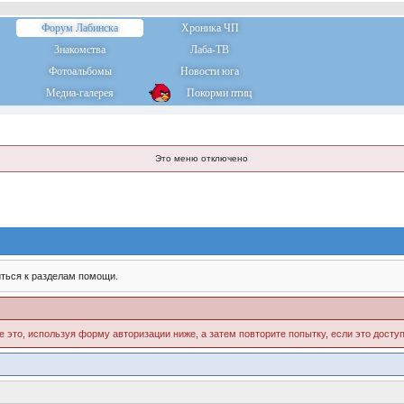
Форум Лабинска
Хроника ЧП
Знакомства
Лаба-ТВ
Фотоальбомы
Новости юга
Медиа-галерея
Покорми птиц
Это меню отключено
ться к разделам помощи.
е это, используя форму авторизации ниже, а затем повторите попытку, если это доступ