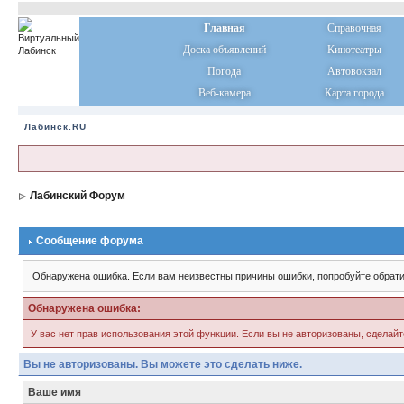
Главная
Справочная
Доска объявлений
Кинотеатры
Погода
Автовокзал
Веб-камера
Карта города
Лабинск.RU
Лабинский Форум
Сообщение форума
Обнаружена ошибка. Если вам неизвестны причины ошибки, попробуйте обрати
Обнаружена ошибка:
У вас нет прав использования этой функции. Если вы не авторизованы, сделайт
Вы не авторизованы. Вы можете это сделать ниже.
Ваше имя