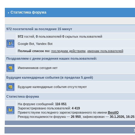
Статистика форума
972 посетителей за последние 15 минут
972
гостей,
0
пользователей
0
скрытых пользователей
Google Bot, Yandex Bot
Полный список по:
последним действиям
,
именам пользователей
Поздравляем с днем рождения наших пользователей:
Именинников сегодня нет
Будущие календарные события (в пределах 5 дней)
Будущие календарные события отсутствуют
Статистика форума
На форуме сообщений:
116 051
Зарегистрировано пользователей:
4 419
Приветствуем последнего зарегистрированного по имени
BestIQ
Рекорд посещаемости форума —
26 950
, зафиксирован —
30.1.2026, 16:25