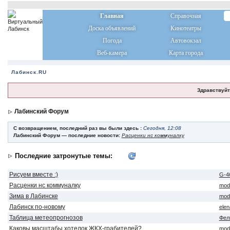
Главная
Справочная
Доска объявлений
Кинотеатры
Погода
Автовокзал
Веб-камера
Карта города
Лабинск.RU
Здравствуйт
Лабинский Форум
С возвращением, последний раз вы были здесь :
Сегодня, 12:08
Лабинский Форум — последние новости:
Расценки нс коммуналку
Последние затронутые темы:
Рисуем вместе :)
G-4
Расценки нс коммуналку
mod
Зима в Лабинске
mod
Лабинск по-новому
ele
Таблица метеопрогнозов
Фел
Каковы масштабы хотелок ЖКХ-грабителей?
mod