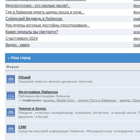
Круглосуточно - это сколько часов?..
Фел
Где в Лабинске купить шкуры песца и поче...
Фел
Сибирский Ведмедь в Лабинске.
mod
Рок-группы которые достойны прослушивани...
mod
Какие сериалы вы смотрите?
оск
Счастливого 2024
ele
Видео - юмор
mod
Наш город
Форум
Общий
Городские новости, мнения, дискуссии, политика
Фотографии Лабинска
Публикуем фотографии Лабинска
— подфорумы:
конкурс "Mobile Foto".
,
конкурс"Лето в Лабинске."
,
конкурс "Осе
Черное и белое.
Обидели , отнеслись неподобающе, оскорбили, обсчитали - в черный список. 
выручили - в белый.
СМИ
Средства массовой информации Лабинска. Обсуждаем наше телевидение, газе