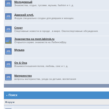
Молодежный
Знакомства, отдых, тусовки, музыка, fashion и т. д.
Дамский клуб.
Форум специально создан для девушек и женщин.
Спорт
Спортивные новости в городе , в мире. Околоспортивные обсуждения.
Знакомства на meet.labinsk.ru
Открылся сервис знакомств на Лабинск@ру.
Музыка
Он & Она
Взаимоотношения полов, любовь, секс и т. д.
Материнство
вопросы материнства, ухода за детьми, воспитания
Поиск
Форум