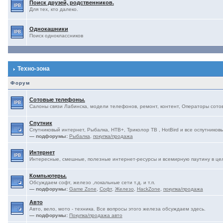
Поиск друзей, родственников.
Для тех, кто далеко.
Однокашники
Поиск одноклассников
Техно-зона
Форум
Сотовые телефоны.
Салоны связи Лабинска, модели телефонов, ремонт, контент, Операторы сотово
Спутник
Спутниковый интернет, Рыбалка, НТВ+, Триколор ТВ , HotBird и все оспутниковы
— подфорумы:
Рыбалка
,
покупка/продажа
Интернет
Интересные, смешные, полезные интернет-ресурсы и всемирную паутину в це
Компьютеры.
Обсуждаем софт, железо ,локальные сети т.д. и т.п.
— подфорумы:
Game Zone
,
Софт
,
Железо
,
HackZone
,
покупка/продажа
Авто
Авто, вело, мото - техника. Все вопросы этого железа обсуждаем здесь.
— подфорумы:
Покупка/продажа авто