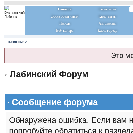
Главная
Справочная
Доска объявлений
Кинотеатры
Погода
Автовокзал
Веб-камера
Карта города
Лабинск.RU
Это м
Лабинский Форум
Сообщение форума
Обнаружена ошибка. Если вам н
попробуйте обратиться к разде