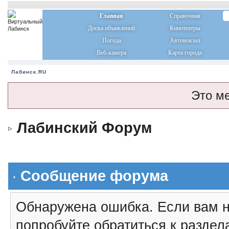
Главная
Справочная
Доска объявлений
Кинотеатры
Погода
Автовокзал
Веб-камера
Карта города
Лабинск.RU
Это м
Лабинский Форум
Сообщение форума
Обнаружена ошибка. Если вам н
попробуйте обратиться к разде