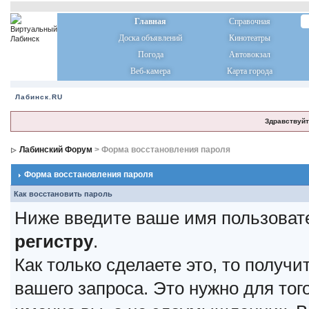
Главная
Справочная
Доска объявлений
Кинотеатры
Погода
Автовокзал
Веб-камера
Карта города
Лабинск.RU
Здравствуйт
Лабинский Форум
> Форма восстановления пароля
Форма восстановления пароля
Как восстановить пароль
Ниже введите ваше имя пользоват
регистру
.
Как только сделаете это, то получ
вашего запроса. Это нужно для тог