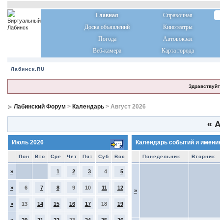
Главная
Справочная
Доска объявлений
Кинотеатры
Погода
Автовокзал
Веб-камера
Карта города
Лабинск.RU
Здравствуйт
Лабинский Форум
>
Календарь
> Август 2026
«
А
Июль 2026
Календарь событий и имени
Пон
Вто
Сре
Чет
Пят
Суб
Вос
Понедельник
Вторник
»
1
2
3
4
5
»
6
7
8
9
10
11
12
»
»
13
14
15
16
17
18
19