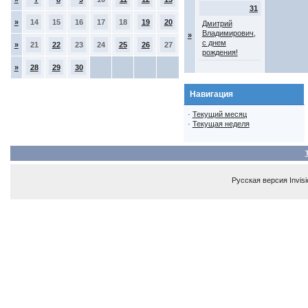
31
»
14
15
16
17
18
19
20
Дмитрий
Владимирович,
»
с днем
»
21
22
23
24
25
26
27
рождения!
»
28
29
30
Навигация
·
Текущий месяц
·
Текущая неделя
Русская версия
Invis