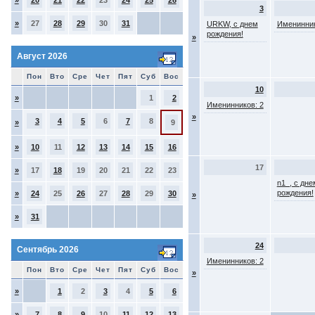
»
20
21
22
23
24
25
26
3
»
27
28
29
30
31
URKW, с днем
Именинник
рождения!
»
Август 2026
Пон
Вто
Сре
Чет
Пят
Суб
Вос
10
»
1
2
Именинников: 2
»
3
4
5
6
7
8
»
9
»
10
11
12
13
14
15
16
17
»
17
18
19
20
21
22
23
n1_, с дне
рождения!
»
24
25
26
27
28
29
30
»
»
31
24
Сентябрь 2026
Именинников: 2
Пон
Вто
Сре
Чет
Пят
Суб
Вос
»
»
1
2
3
4
5
6
»
7
8
9
10
11
12
13