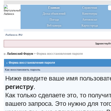
Главная
Справочная
Доска объявлений
Кинотеатры
Погода
Автовокзал
Веб-камера
Карта города
Лабинск.RU
Здравствуйт
Лабинский Форум
> Форма восстановления пароля
Форма восстановления пароля
Как восстановить пароль
Ниже введите ваше имя пользоват
регистру
.
Как только сделаете это, то получ
вашего запроса. Это нужно для тог