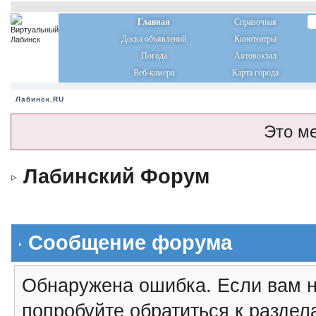
Главная
Справочная
Доска объявлений
Кинотеатры
Погода
Автовокзал
Веб-камера
Карта города
Лабинск.RU
Это м
Лабинский Форум
Сообщение форума
Обнаружена ошибка. Если вам н
попробуйте обратиться к разде