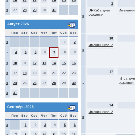
»
20
21
22
23
24
25
26
3
»
27
28
29
30
31
URKW, с днем
Именинник
рождения!
»
Август 2026
Пон
Вто
Сре
Чет
Пят
Суб
Вос
10
»
1
2
Именинников: 2
»
3
4
5
6
8
9
»
7
»
10
11
12
13
14
15
16
17
»
17
18
19
20
21
22
23
n1_, с дне
рождения!
»
24
25
26
27
28
29
30
»
»
31
24
Сентябрь 2026
Именинников: 2
Пон
Вто
Сре
Чет
Пят
Суб
Вос
»
»
1
2
3
4
5
6
»
7
8
9
10
11
12
13