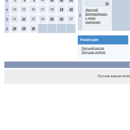
31
»
14
15
16
17
18
19
20
Дмитрий
Владимирович,
»
с днем
»
21
22
23
24
25
26
27
рождения!
»
28
29
30
Навигация
·
Текущий месяц
·
Текущая неделя
Русская версия
Invis