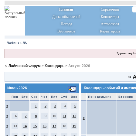
Главная
Справочная
Доска объявлений
Кинотеатры
Погода
Автовокзал
Веб-камера
Карта города
Лабинск.RU
Здравствуйт
Лабинский Форум
>
Календарь
> Август 2026
«
А
Июль 2026
Календарь событий и имени
Пон
Вто
Сре
Чет
Пят
Суб
Вос
Понедельник
Вторник
»
1
2
3
4
5
»
6
7
8
9
10
11
12
»
»
13
14
15
16
17
18
19