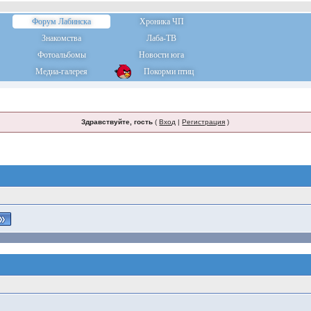
Форум Лабинска
Хроника ЧП
Знакомства
Лаба-ТВ
Фотоальбомы
Новости юга
Медиа-галерея
Покорми птиц
Здравствуйте, гость
(
Вход
|
Регистрация
)