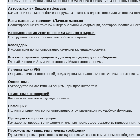
Преимущества использования cookies и удаление cookies , установленных фору
Авторизация и Выход из форума
Как авторизоваться, выйти из форума, а также как скрыть свое имя из списка п
Ваша панель управления (Личные данные)
Редактирование контактной и персональной информации, аватаров, подписи, нас
Восстановление утерянного или забытого пароля
Инструкция по восстановлению забытого пароля.
Календарь
Информация по использованию функции календаря форума.
Контакт с администрацией и доклад модератору о сообщениях
Где найти список Администраторов и Модераторов форума.
Личный ящик (PM)
Отправка личных сообщений, редактирование папок Личного Ящика, слежение з
Опции темы
Руководство по доступным опциям, при просмотре тем.
Поиск тем и сообщений
Как воспользоваться функцией поиска.
Помощник
Полный справочник по использованию этой маленькой, но удобной функции.
Преимущества регистрации
Как зарегистрироваться и дополнительные преимущества зарегистрированных по
Просмотр активных тем и новых сообщений
Где можно просмотреть список сегодняшних активных тем и новые сообщения, 