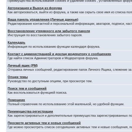
Преимущества использования cookies и удаление cookies , установленных фору
Авторизация и Выход из форума
Как авторизоваться, выйти из форума, а также как скрыть свое имя из списка п
Ваша панель управления (Личные данные)
Редактирование контактной и персональной информации, аватаров, подписи, нас
Восстановление утерянного или забытого пароля
Инструкция по восстановлению забытого пароля.
Календарь
Информация по использованию функции календаря форума.
Контакт с администрацией и доклад модератору о сообщениях
Где найти список Администраторов и Модераторов форума.
Личный ящик (PM)
Отправка личных сообщений, редактирование папок Личного Ящика, слежение з
Опции темы
Руководство по доступным опциям, при просмотре тем.
Поиск тем и сообщений
Как воспользоваться функцией поиска.
Помощник
Полный справочник по использованию этой маленькой, но удобной функции.
Преимущества регистрации
Как зарегистрироваться и дополнительные преимущества зарегистрированных по
Просмотр активных тем и новых сообщений
Где можно просмотреть список сегодняшних активных тем и новые сообщения, 