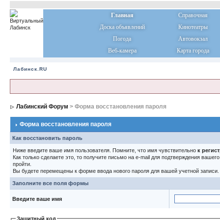
Главная
Справочная
Доска объявлений
Кинотеатры
Погода
Автовокзал
Веб-камера
Карта города
Лабинск.RU
Лабинский Форум
> Форма восстановления пароля
Форма восстановления пароля
Как восстановить пароль
Ниже введите ваше имя пользователя. Помните, что имя чувствительно
к регис
Как только сделаете это, то получите письмо на e-mail для подтверждения вашег
пройти.
Вы будете перемещены к форме ввода нового пароля для вашей учетной записи.
Заполните все поля формы
Введите ваше имя
Защитный код