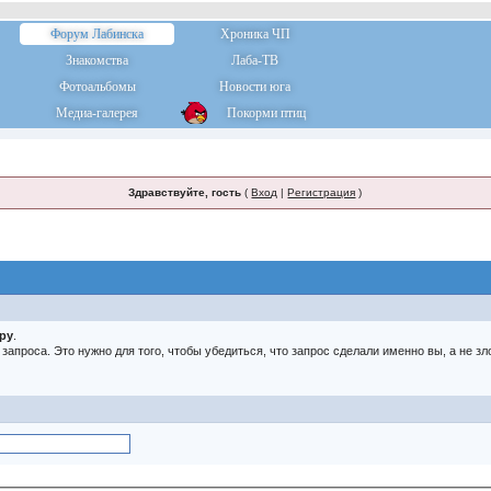
Форум Лабинска
Хроника ЧП
Знакомства
Лаба-ТВ
Фотоальбомы
Новости юга
Медиа-галерея
Покорми птиц
Здравствуйте, гость
(
Вход
|
Регистрация
)
тру
.
о запроса. Это нужно для того, чтобы убедиться, что запрос сделали именно вы, а не