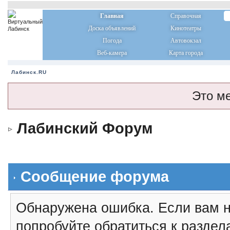
Главная
Справочная
Доска объявлений
Кинотеатры
Погода
Автовокзал
Веб-камера
Карта города
Лабинск.RU
Это м
Лабинский Форум
Сообщение форума
Обнаружена ошибка. Если вам н
попробуйте обратиться к разде