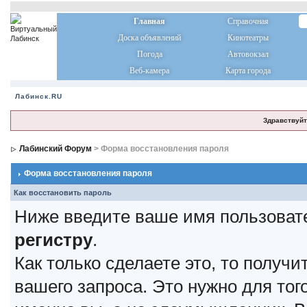
Главная
Справочная
Доска объявлений
Кинотеатры
Погода
Автовокзал
Веб-камера
Карта города
Лабинск.RU
Здравствуйт
Лабинский Форум
> Форма восстановления пароля
Форма восстановления пароля
Как восстановить пароль
Ниже введите ваше имя пользоват
регистру
.
Как только сделаете это, то получ
вашего запроса. Это нужно для тог