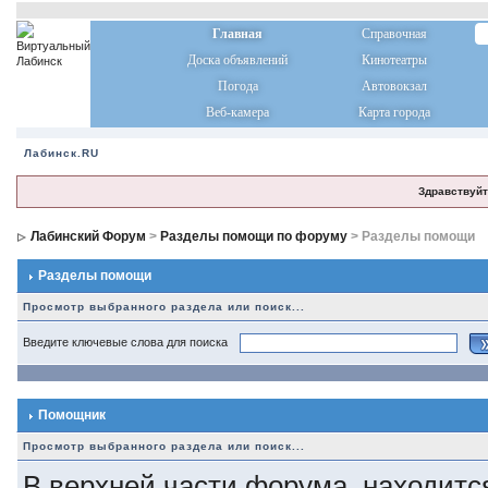
Главная
Справочная
Доска объявлений
Кинотеатры
Погода
Автовокзал
Веб-камера
Карта города
Лабинск.RU
Здравствуйт
Лабинский Форум
>
Разделы помощи по форуму
> Разделы помощи
Разделы помощи
Просмотр выбранного раздела или поиск...
Введите ключевые слова для поиска
Помощник
Просмотр выбранного раздела или поиск...
В верхней части форума, находитс