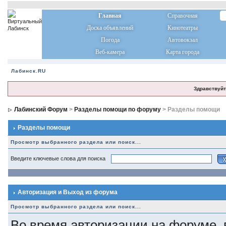
Главная
Справочная
Доска объявлений
Кинотеатры
Погода
Автовокзал
Веб-камера
Карта города
Лабинск.RU
Здравствуйт
Лабинский Форум
>
Разделы помощи по форуму
> Разделы помощи
Разделы помощи
Просмотр выбранного раздела или поиск...
Введите ключевые слова для поиска
Авторизация и Выход из форума
Просмотр выбранного раздела или поиск...
Во время авторизации на форуме,