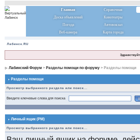
Главная
Справочная
Доска объявлений
Кинотеатры
Погода
Автовокзал
Веб-камера
Карта города
Лабинск.RU
Здравствуйт
Лабинский Форум
>
Разделы помощи по форуму
> Разделы помощи
Разделы помощи
Просмотр выбранного раздела или поиск...
Введите ключевые слова для поиска
Личный ящик (PM)
Просмотр выбранного раздела или поиск...
Ваш личный ящик на форуме, дейст