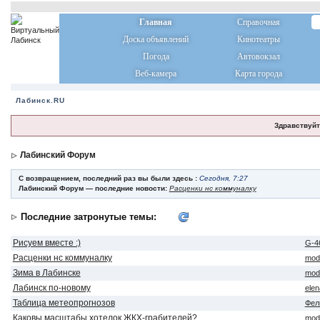
Главная
Справочная
Доска объявлений
Кинотеатры
Погода
Автовокзал
Веб-камера
Карта города
Лабинск.RU
Здравствуйт
Лабинский Форум
С возвращением, последний раз вы были здесь :
Сегодня, 7:27
Лабинский Форум — последние новости:
Расценки нс коммуналку
Последние затронутые темы:
Рисуем вместе :)
G-4
Расценки нс коммуналку
mod
Зима в Лабинске
mod
Лабинск по-новому
ele
Таблица метеопрогнозов
Фел
Каковы масштабы хотелок ЖКХ-грабителей?
mod