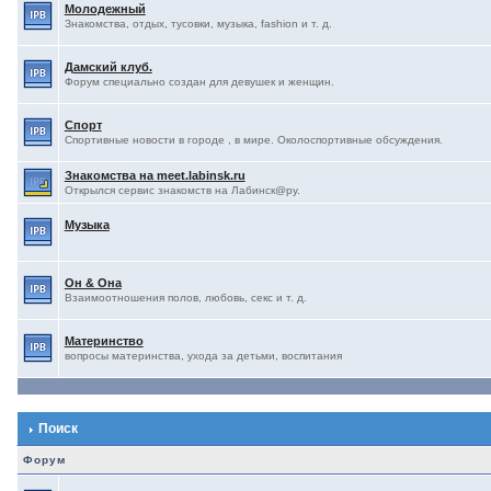
Молодежный
Знакомства, отдых, тусовки, музыка, fashion и т. д.
Дамский клуб.
Форум специально создан для девушек и женщин.
Спорт
Спортивные новости в городе , в мире. Околоспортивные обсуждения.
Знакомства на meet.labinsk.ru
Открылся сервис знакомств на Лабинск@ру.
Музыка
Он & Она
Взаимоотношения полов, любовь, секс и т. д.
Материнство
вопросы материнства, ухода за детьми, воспитания
Поиск
Форум