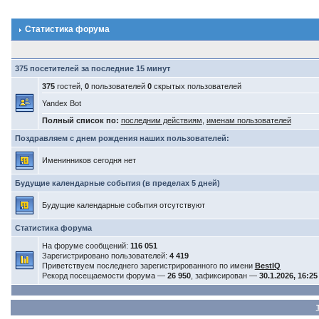
Статистика форума
375 посетителей за последние 15 минут
375
гостей,
0
пользователей
0
скрытых пользователей
Yandex Bot
Полный список по:
последним действиям
,
именам пользователей
Поздравляем с днем рождения наших пользователей:
Именинников сегодня нет
Будущие календарные события (в пределах 5 дней)
Будущие календарные события отсутствуют
Статистика форума
На форуме сообщений:
116 051
Зарегистрировано пользователей:
4 419
Приветствуем последнего зарегистрированного по имени
BestIQ
Рекорд посещаемости форума —
26 950
, зафиксирован —
30.1.2026, 16:25