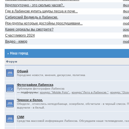
Круглосуточно - это сколько часов?..
Фел
Где в Лабинске купить шкуры песца и поче...
Фел
Сибирский Ведмедь в Лабинске.
mod
Рок-группы которые достойны прослушивани...
mod
Какие сериалы вы смотрите?
оск
Счастливого 2024
ele
Видео - юмор
mod
Наш город
Форум
Общий
Городские новости, мнения, дискуссии, политика
Фотографии Лабинска
Публикуем фотографии Лабинска
— подфорумы:
конкурс "Mobile Foto".
,
конкурс"Лето в Лабинске."
,
конкурс "Осе
Черное и белое.
Обидели , отнеслись неподобающе, оскорбили, обсчитали - в черный список. 
выручили - в белый.
СМИ
Средства массовой информации Лабинска. Обсуждаем наше телевидение, газе