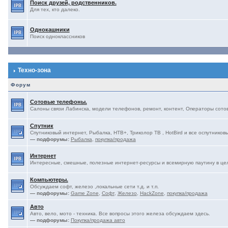
Поиск друзей, родственников.
Для тех, кто далеко.
Однокашники
Поиск одноклассников
Техно-зона
Форум
Сотовые телефоны.
Салоны связи Лабинска, модели телефонов, ремонт, контент, Операторы сотово
Спутник
Спутниковый интернет, Рыбалка, НТВ+, Триколор ТВ , HotBird и все оспутниковы
— подфорумы:
Рыбалка
,
покупка/продажа
Интернет
Интересные, смешные, полезные интернет-ресурсы и всемирную паутину в це
Компьютеры.
Обсуждаем софт, железо ,локальные сети т.д. и т.п.
— подфорумы:
Game Zone
,
Софт
,
Железо
,
HackZone
,
покупка/продажа
Авто
Авто, вело, мото - техника. Все вопросы этого железа обсуждаем здесь.
— подфорумы:
Покупка/продажа авто