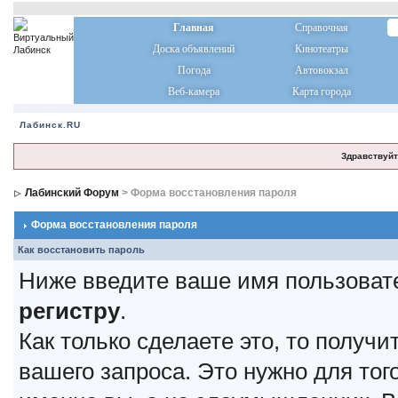
Главная
Справочная
Доска объявлений
Кинотеатры
Погода
Автовокзал
Веб-камера
Карта города
Лабинск.RU
Здравствуйт
Лабинский Форум
> Форма восстановления пароля
Форма восстановления пароля
Как восстановить пароль
Ниже введите ваше имя пользоват
регистру
.
Как только сделаете это, то получ
вашего запроса. Это нужно для тог