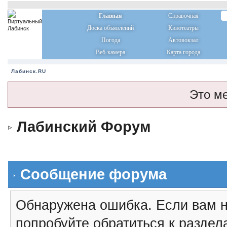
Главная
Справочная
Доска объявлений
Кинотеатры
Погода
Автовокзал
Веб-камера
Карта города
Лабинск.RU
Это м
Лабинский Форум
Сообщение форума
Обнаружена ошибка. Если вам н
попробуйте обратиться к разде