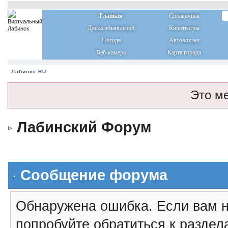
Главная
Справочная
Доска объявлений
Кинотеатры
Погода
Автовокзал
Веб-камера
Карта города
Лабинск.RU
Это м
Лабинский Форум
Сообщение форума
Обнаружена ошибка. Если вам н
попробуйте обратиться к разде