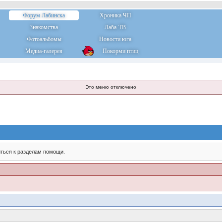
Форум Лабинска
Хроника ЧП
Знакомства
Лаба-ТВ
Фотоальбомы
Новости юга
Медиа-галерея
Покорми птиц
Это меню отключено
ться к разделам помощи.