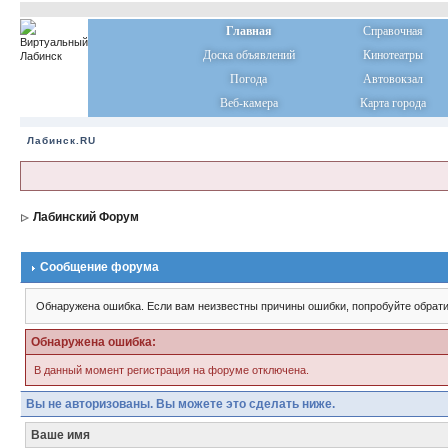
Главная
Справочная
Доска объявлений
Кинотеатры
Погода
Автовокзал
Веб-камера
Карта города
Лабинск.RU
Лабинский Форум
Сообщение форума
Обнаружена ошибка. Если вам неизвестны причины ошибки, попробуйте обрати
Обнаружена ошибка:
В данный момент регистрация на форуме отключена.
Вы не авторизованы. Вы можете это сделать ниже.
Ваше имя