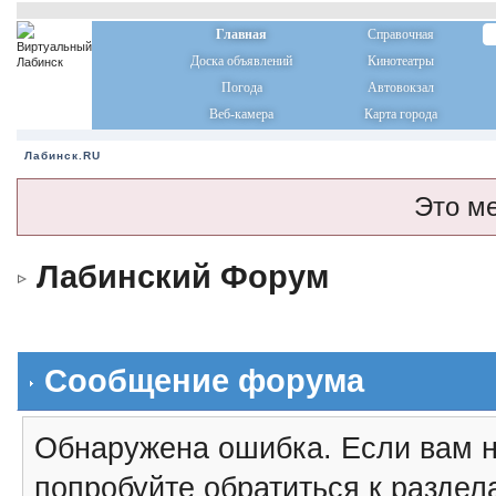
Главная
Справочная
Доска объявлений
Кинотеатры
Погода
Автовокзал
Веб-камера
Карта города
Лабинск.RU
Это м
Лабинский Форум
Сообщение форума
Обнаружена ошибка. Если вам н
попробуйте обратиться к разде