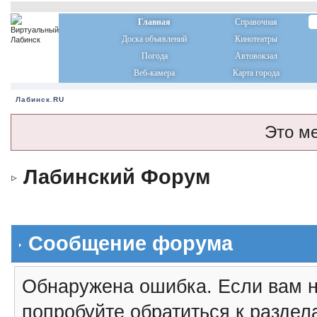
Главная
Справочная
Доска объявлений
Кинотеатры
Погода
Автовокзал
Веб-камера
Карта города
Лабинск.RU
Это м
Лабинский Форум
Сообщение форума
Обнаружена ошибка. Если вам н
попробуйте обратиться к разде