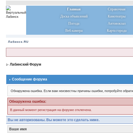
Главная
Справочная
Доска объявлений
Кинотеатры
Погода
Автовокзал
Веб-камера
Карта города
Лабинск.RU
Лабинский Форум
Сообщение форума
Обнаружена ошибка. Если вам неизвестны причины ошибки, попробуйте обрати
Обнаружена ошибка:
В данный момент регистрация на форуме отключена.
Вы не авторизованы. Вы можете это сделать ниже.
Ваше имя