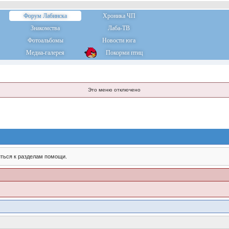
Форум Лабинска
Хроника ЧП
Знакомства
Лаба-ТВ
Фотоальбомы
Новости юга
Медиа-галерея
Покорми птиц
Это меню отключено
ться к разделам помощи.