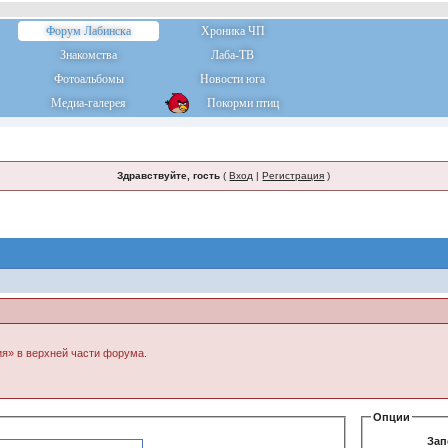
Форум Лабинска
Хроника ЧП
Знакомства
Лаба-ТВ
Фотоальбомы
Новости юга
Медиа-галерея
Покорми птиц
Здравствуйте, гость
(
Вход
|
Регистрация
)
ия» в верхней части форума.
Опции
Зап