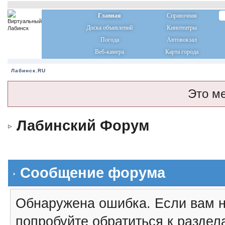
Главная
Справочная
Доска объявлений
Кинотеатры
Погода
Автовокзал
Веб-камера
Карта города
Лабинск.RU
Это м
Лабинский Форум
Сообщение форума
Обнаружена ошибка. Если вам н
попробуйте обратиться к разде