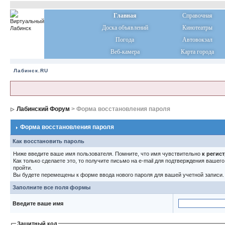
Главная
Справочная
Доска объявлений
Кинотеатры
Погода
Автовокзал
Веб-камера
Карта города
Лабинск.RU
Лабинский Форум
> Форма восстановления пароля
Форма восстановления пароля
Как восстановить пароль
Ниже введите ваше имя пользователя. Помните, что имя чувствительно
к регис
Как только сделаете это, то получите письмо на e-mail для подтверждения вашег
пройти.
Вы будете перемещены к форме ввода нового пароля для вашей учетной записи.
Заполните все поля формы
Введите ваше имя
Защитный код