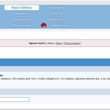
Форум Лабинска
Хроника ЧП
Знакомства
Лаба-ТВ
Фотоальбомы
Новости юга
Медиа-галерея
Покорми птиц
Здравствуйте, гость
(
Вход
|
Регистрация
)
тру
.
о запроса. Это нужно для того, чтобы убедиться, что запрос сделали именно вы, а не