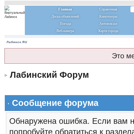
Главная
Справочная
Доска объявлений
Кинотеатры
Погода
Автовокзал
Веб-камера
Карта города
Лабинск.RU
Это м
Лабинский Форум
Сообщение форума
Обнаружена ошибка. Если вам н
попробуйте обратиться к разде