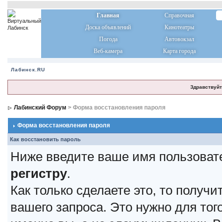
Главная
Справочная
Доска объявлений
Кинотеатры
Погода
Автовокзал
Веб-камера
Карта города
Лабинск.RU
Здравствуйт
Лабинский Форум
> Форма восстановления пароля
Форма восстановления пароля
Как восстановить пароль
Ниже введите ваше имя пользоват
регистру
.
Как только сделаете это, то получ
вашего запроса. Это нужно для тог