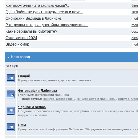
Круглосуточно - это сколько часов?..
Фел
Где в Лабинске купить шкуры песца и поче...
Фел
Сибирский Ведмедь в Лабинске.
mod
Рок-группы которые достойны прослушивани...
mod
Какие сериалы вы смотрите?
оск
Счастливого 2024
ele
Видео - юмор
mod
Наш город
Форум
Общий
Городские новости, мнения, дискуссии, политика
Фотографии Лабинска
Публикуем фотографии Лабинска
— подфорумы:
конкурс "Mobile Foto".
,
конкурс"Лето в Лабинске."
,
конкурс "Осе
Черное и белое.
Обидели , отнеслись неподобающе, оскорбили, обсчитали - в черный список. 
выручили - в белый.
СМИ
Средства массовой информации Лабинска. Обсуждаем наше телевидение, газе