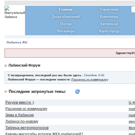
Главная
Справочная
Доска объявлений
Кинотеатры
Погода
Автовокзал
Веб-камера
Карта города
Лабинск.RU
Здравствуйт
Лабинский Форум
С возвращением, последний раз вы были здесь :
Сегодня, 0:41
Лабинский Форум — последние новости:
Расценки нс коммуналку
Последние затронутые темы:
Рисуем вместе :)
G-4
Расценки нс коммуналку
mod
Зима в Лабинске
mod
Лабинск по-новому
ele
Таблица метеопрогнозов
Фел
Каковы масштабы хотелок ЖКХ-грабителей?
mod