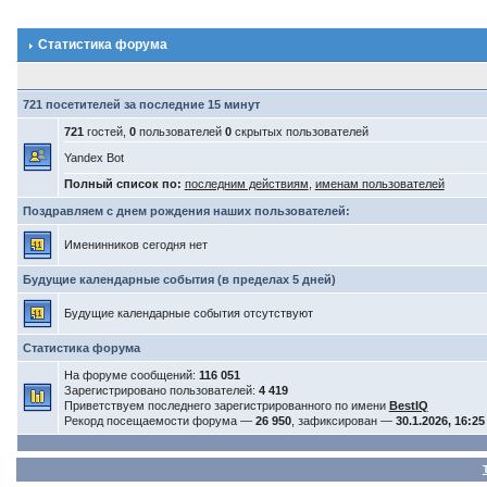
Статистика форума
721 посетителей за последние 15 минут
721
гостей,
0
пользователей
0
скрытых пользователей
Yandex Bot
Полный список по:
последним действиям
,
именам пользователей
Поздравляем с днем рождения наших пользователей:
Именинников сегодня нет
Будущие календарные события (в пределах 5 дней)
Будущие календарные события отсутствуют
Статистика форума
На форуме сообщений:
116 051
Зарегистрировано пользователей:
4 419
Приветствуем последнего зарегистрированного по имени
BestIQ
Рекорд посещаемости форума —
26 950
, зафиксирован —
30.1.2026, 16:25