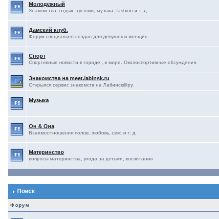
Молодежный
Знакомства, отдых, тусовки, музыка, fashion и т. д.
Дамский клуб.
Форум специально создан для девушек и женщин.
Спорт
Спортивные новости в городе , в мире. Околоспортивные обсуждения.
Знакомства на meet.labinsk.ru
Открылся сервис знакомств на Лабинск@ру.
Музыка
Он & Она
Взаимоотношения полов, любовь, секс и т. д.
Материнство
вопросы материнства, ухода за детьми, воспитания
Поиск
Форум