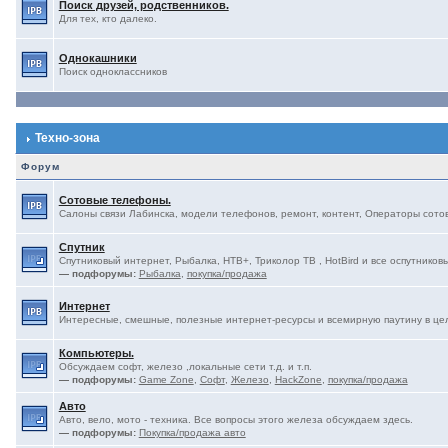
Поиск друзей, родственников.
Для тех, кто далеко.
Однокашники
Поиск одноклассников
Техно-зона
Форум
Сотовые телефоны.
Салоны связи Лабинска, модели телефонов, ремонт, контент, Операторы сотово
Спутник
Спутниковый интернет, Рыбалка, НТВ+, Триколор ТВ , HotBird и все оспутниковы
— подфорумы:
Рыбалка
,
покупка/продажа
Интернет
Интересные, смешные, полезные интернет-ресурсы и всемирную паутину в це
Компьютеры.
Обсуждаем софт, железо ,локальные сети т.д. и т.п.
— подфорумы:
Game Zone
,
Софт
,
Железо
,
HackZone
,
покупка/продажа
Авто
Авто, вело, мото - техника. Все вопросы этого железа обсуждаем здесь.
— подфорумы:
Покупка/продажа авто