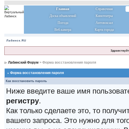
Главная
Справочная
Доска объявлений
Кинотеатры
Погода
Автовокзал
Веб-камера
Карта города
Лабинск.RU
Здравствуйт
Лабинский Форум
> Форма восстановления пароля
Форма восстановления пароля
Как восстановить пароль
Ниже введите ваше имя пользоват
регистру
.
Как только сделаете это, то получ
вашего запроса. Это нужно для тог