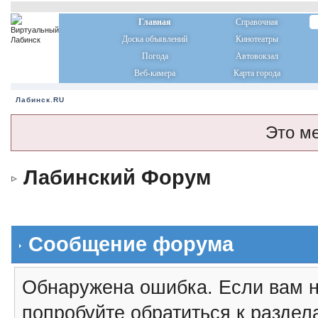
Главная
Справочная
Доска объявлений
Кинотеатры
Погода
Автовокзал
Веб-камера
Карта города
Лабинск.RU
Это м
Лабинский Форум
Сообщение форума
Обнаружена ошибка. Если вам н
попробуйте обратиться к разде