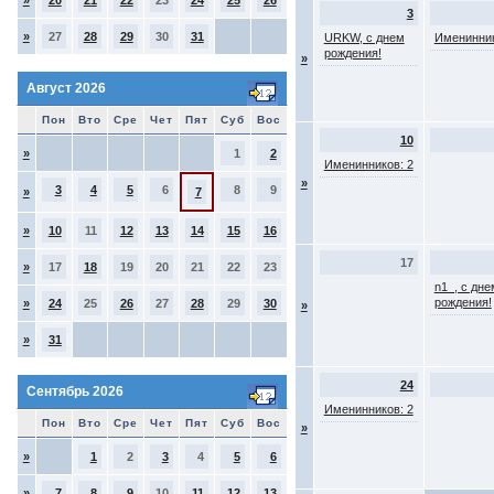
»
20
21
22
23
24
25
26
3
»
27
28
29
30
31
URKW, с днем
Именинник
рождения!
»
Август 2026
Пон
Вто
Сре
Чет
Пят
Суб
Вос
10
»
1
2
Именинников: 2
»
3
4
5
6
8
9
»
7
»
10
11
12
13
14
15
16
17
»
17
18
19
20
21
22
23
n1_, с дне
рождения!
»
24
25
26
27
28
29
30
»
»
31
24
Сентябрь 2026
Именинников: 2
Пон
Вто
Сре
Чет
Пят
Суб
Вос
»
»
1
2
3
4
5
6
»
7
8
9
10
11
12
13