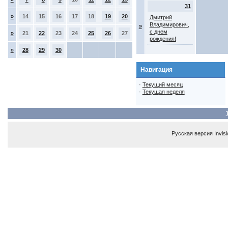
31
»
14
15
16
17
18
19
20
Дмитрий
Владимирович,
»
с днем
»
21
22
23
24
25
26
27
рождения!
»
28
29
30
Навигация
·
Текущий месяц
·
Текущая неделя
Русская версия
Invis