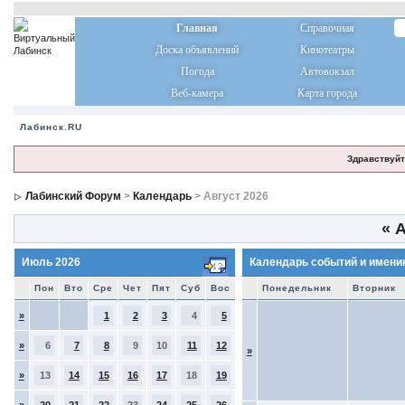
Главная
Справочная
Доска объявлений
Кинотеатры
Погода
Автовокзал
Веб-камера
Карта города
Лабинск.RU
Здравствуйт
Лабинский Форум
>
Календарь
> Август 2026
«
А
Июль 2026
Календарь событий и имени
Пон
Вто
Сре
Чет
Пят
Суб
Вос
Понедельник
Вторник
»
1
2
3
4
5
»
6
7
8
9
10
11
12
»
»
13
14
15
16
17
18
19