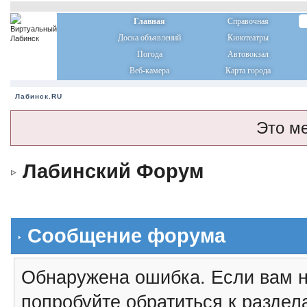
Главная
Справочная
Доска объявлений
Кинотеатры
Погода
Автовокзал
Веб-камера
Карта города
Лабинск.RU
Это м
Лабинский Форум
Сообщение форума
Обнаружена ошибка. Если вам н
попробуйте обратиться к разде