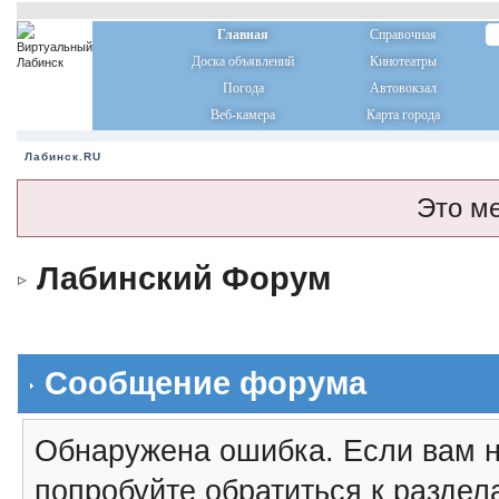
Главная
Справочная
Доска объявлений
Кинотеатры
Погода
Автовокзал
Веб-камера
Карта города
Лабинск.RU
Это м
Лабинский Форум
Сообщение форума
Обнаружена ошибка. Если вам н
попробуйте обратиться к разде