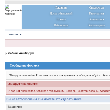
Главная
Справочная
Доска объявлений
Кинотеатры
Погода
Автовокзал
Веб-камера
Карта города
Лабинск.RU
Лабинский Форум
Сообщение форума
Обнаружена ошибка. Если вам неизвестны причины ошибки, попробуйте обрати
Обнаружена ошибка:
У вас нет прав использования этой функции. Если вы не авторизованы, сделайт
Вы не авторизованы. Вы можете это сделать ниже.
Ваше имя