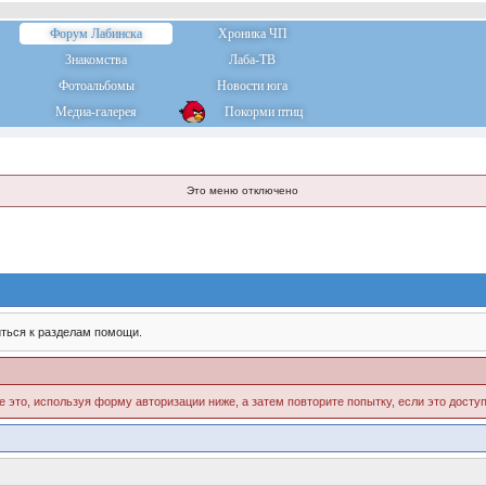
Форум Лабинска
Хроника ЧП
Знакомства
Лаба-ТВ
Фотоальбомы
Новости юга
Медиа-галерея
Покорми птиц
Это меню отключено
ться к разделам помощи.
е это, используя форму авторизации ниже, а затем повторите попытку, если это доступ