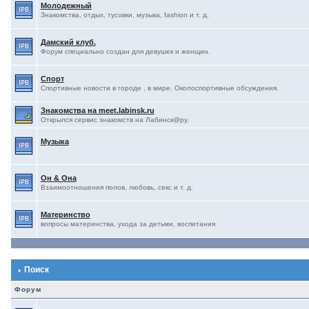
Молодежный
Знакомства, отдых, тусовки, музыка, fashion и т. д.
Дамский клуб.
Форум специально создан для девушек и женщин.
Спорт
Спортивные новости в городе , в мире. Околоспортивные обсуждения.
Знакомства на meet.labinsk.ru
Открылся сервис знакомств на Лабинск@ру.
Музыка
Он & Она
Взаимоотношения полов, любовь, секс и т. д.
Материнство
вопросы материнства, ухода за детьми, воспитания
Поиск
Форум