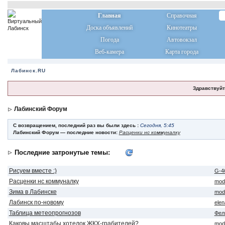
Главная
Справочная
Доска объявлений
Кинотеатры
Погода
Автовокзал
Веб-камера
Карта города
Лабинск.RU
Здравствуйт
Лабинский Форум
С возвращением, последний раз вы были здесь :
Сегодня, 5:45
Лабинский Форум — последние новости:
Расценки нс коммуналку
Последние затронутые темы:
Рисуем вместе :)
G-4
Расценки нс коммуналку
mod
Зима в Лабинске
mod
Лабинск по-новому
ele
Таблица метеопрогнозов
Фел
Каковы масштабы хотелок ЖКХ-грабителей?
mod