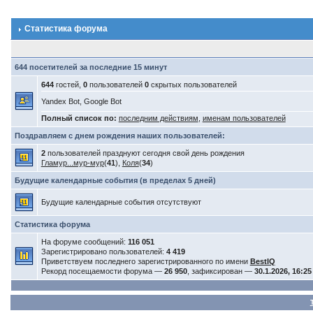
Статистика форума
644 посетителей за последние 15 минут
644
гостей,
0
пользователей
0
скрытых пользователей
Yandex Bot, Google Bot
Полный список по:
последним действиям
,
именам пользователей
Поздравляем с днем рождения наших пользователей:
2
пользователей празднуют сегодня свой день рождения
Гламур...мур-мур
(
41
),
Коля
(
34
)
Будущие календарные события (в пределах 5 дней)
Будущие календарные события отсутствуют
Статистика форума
На форуме сообщений:
116 051
Зарегистрировано пользователей:
4 419
Приветствуем последнего зарегистрированного по имени
BestIQ
Рекорд посещаемости форума —
26 950
, зафиксирован —
30.1.2026, 16:25