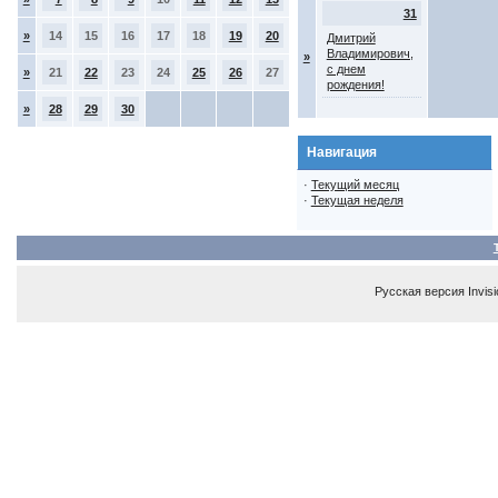
31
»
14
15
16
17
18
19
20
Дмитрий
Владимирович,
»
с днем
»
21
22
23
24
25
26
27
рождения!
»
28
29
30
Навигация
·
Текущий месяц
·
Текущая неделя
Русская версия
Invis