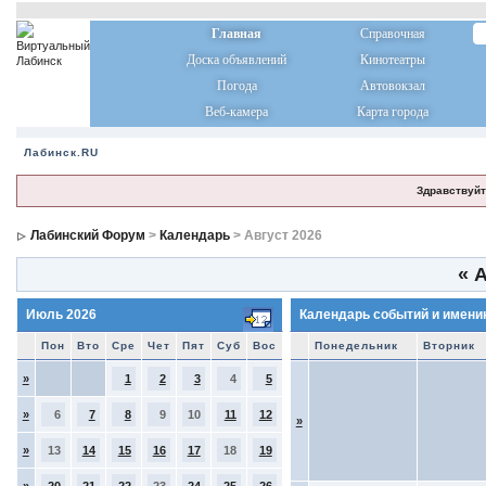
Главная
Справочная
Доска объявлений
Кинотеатры
Погода
Автовокзал
Веб-камера
Карта города
Лабинск.RU
Здравствуйт
Лабинский Форум
>
Календарь
> Август 2026
«
А
Июль 2026
Календарь событий и имени
Пон
Вто
Сре
Чет
Пят
Суб
Вос
Понедельник
Вторник
»
1
2
3
4
5
»
6
7
8
9
10
11
12
»
»
13
14
15
16
17
18
19