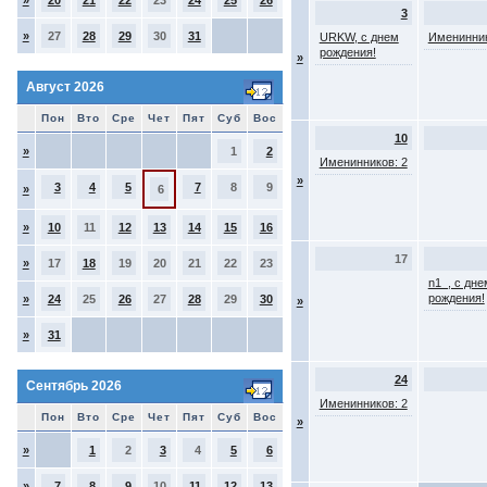
»
20
21
22
23
24
25
26
3
»
27
28
29
30
31
URKW, с днем
Именинник
рождения!
»
Август 2026
Пон
Вто
Сре
Чет
Пят
Суб
Вос
10
»
1
2
Именинников: 2
»
3
4
5
7
8
9
»
6
»
10
11
12
13
14
15
16
17
»
17
18
19
20
21
22
23
n1_, с дне
рождения!
»
24
25
26
27
28
29
30
»
»
31
24
Сентябрь 2026
Именинников: 2
Пон
Вто
Сре
Чет
Пят
Суб
Вос
»
»
1
2
3
4
5
6
»
7
8
9
10
11
12
13