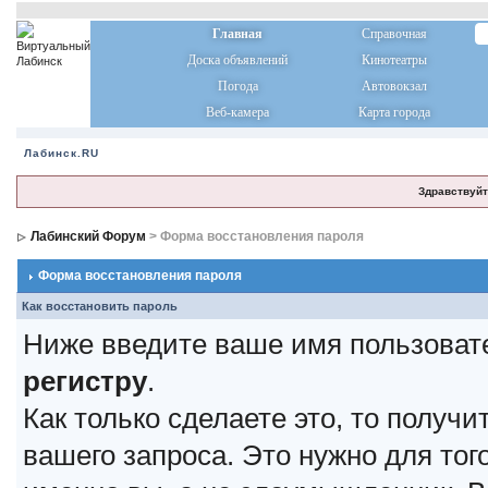
Главная
Справочная
Доска объявлений
Кинотеатры
Погода
Автовокзал
Веб-камера
Карта города
Лабинск.RU
Здравствуйт
Лабинский Форум
> Форма восстановления пароля
Форма восстановления пароля
Как восстановить пароль
Ниже введите ваше имя пользоват
регистру
.
Как только сделаете это, то получ
вашего запроса. Это нужно для тог