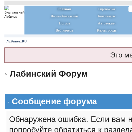
Главная
Справочная
Доска объявлений
Кинотеатры
Погода
Автовокзал
Веб-камера
Карта города
Лабинск.RU
Это м
Лабинский Форум
Сообщение форума
Обнаружена ошибка. Если вам н
попробуйте обратиться к разде