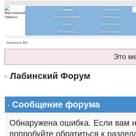
Главная
Справочная
Доска объявлений
Кинотеатры
Погода
Автовокзал
Веб-камера
Карта города
Лабинск.RU
Это м
Лабинский Форум
Сообщение форума
Обнаружена ошибка. Если вам н
попробуйте обратиться к разде