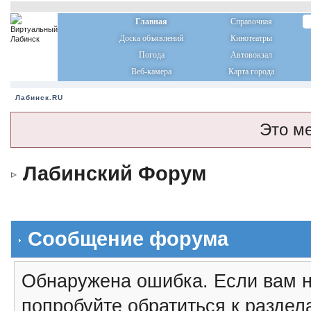
Главная
Справочная
Доска объявлений
Кинотеатры
Погода
Автовокзал
Веб-камера
Карта города
Лабинск.RU
Это м
Лабинский Форум
Сообщение форума
Обнаружена ошибка. Если вам н
попробуйте обратиться к разде