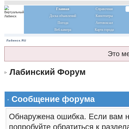
Главная
Справочная
Доска объявлений
Кинотеатры
Погода
Автовокзал
Веб-камера
Карта города
Лабинск.RU
Это м
Лабинский Форум
Сообщение форума
Обнаружена ошибка. Если вам н
попробуйте обратиться к разде