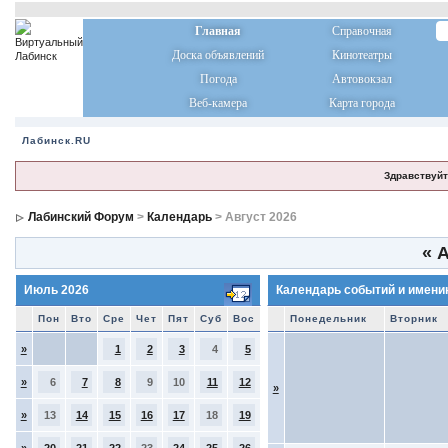
Главная
Справочная
Доска объявлений
Кинотеатры
Погода
Автовокзал
Веб-камера
Карта города
Лабинск.RU
Здравствуйт
Лабинский Форум
>
Календарь
> Август 2026
«
А
Июль 2026
Календарь событий и имени
Пон
Вто
Сре
Чет
Пят
Суб
Вос
Понедельник
Вторник
»
1
2
3
4
5
»
6
7
8
9
10
11
12
»
»
13
14
15
16
17
18
19