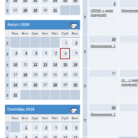
»
20
21
22
23
24
25
26
3
»
27
28
29
30
31
URKW, с днем
Именинник
рождения!
»
Август 2026
Пон
Вто
Сре
Чет
Пят
Суб
Вос
10
»
1
2
Именинников: 2
»
3
4
5
6
7
9
»
8
»
10
11
12
13
14
15
16
17
»
17
18
19
20
21
22
23
n1_, с дне
рождения!
»
24
25
26
27
28
29
30
»
»
31
24
Сентябрь 2026
Именинников: 2
Пон
Вто
Сре
Чет
Пят
Суб
Вос
»
»
1
2
3
4
5
6
»
7
8
9
10
11
12
13