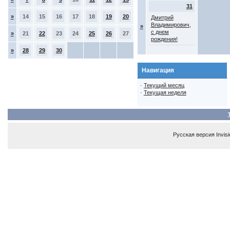
31
»
14
15
16
17
18
19
20
Дмитрий
Владимирович,
»
с днем
»
21
22
23
24
25
26
27
рождения!
»
28
29
30
Навигация
·
Текущий месяц
·
Текущая неделя
Русская версия
Invis