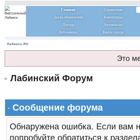
Главная
Справочная
Доска объявлений
Кинотеатры
Погода
Автовокзал
Веб-камера
Карта города
Лабинск.RU
Это м
Лабинский Форум
Сообщение форума
Обнаружена ошибка. Если вам н
попробуйте обратиться к разде