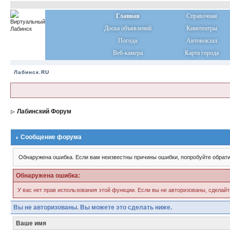
Главная
Справочная
Доска объявлений
Кинотеатры
Погода
Автовокзал
Веб-камера
Карта города
Лабинск.RU
Лабинский Форум
Сообщение форума
Обнаружена ошибка. Если вам неизвестны причины ошибки, попробуйте обрати
Обнаружена ошибка:
У вас нет прав использования этой функции. Если вы не авторизованы, сделайт
Вы не авторизованы. Вы можете это сделать ниже.
Ваше имя