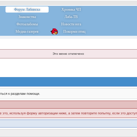
Форум Лабинска
Хроника ЧП
Знакомства
Лаба-ТВ
Фотоальбомы
Новости юга
Медиа-галерея
Покорми птиц
Это меню отключено
ться к разделам помощи.
е это, используя форму авторизации ниже, а затем повторите попытку, если это доступ